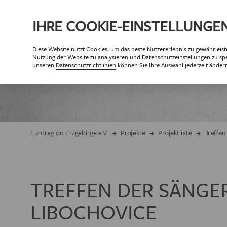
IHRE
COOKIE
-EINSTELLUNGE
Diese
Website
nutzt Cookies, um das beste Nutzererlebnis zu gewährleist
ÜBE
Nutzung der
Website
zu analysieren und Datenschutzeinstellungen zu spe
PA
unseren
Datenschutzrichtlinien
können Sie Ihre Auswahl jederzeit änder
Partner der Eur
Partne
ZIELSETZUNG 
Euroregion Erzgebirge e.V.
Projekte
Projektliste
Treffen
GESCHÄF
TREFFEN DER SÄNGE
ORGANISAT
LIBOCHOVICE
MITG