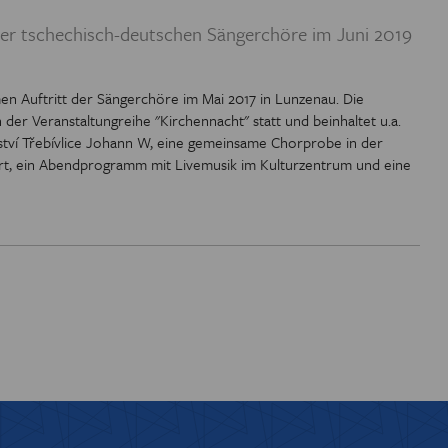
 EUROREGION
 der tschechisch-deutschen Sängerchöre im Juni 2019
IOTHEK
en Auftritt der Sängerchöre im Mai 2017 in Lunzenau. Die
n der Veranstaltungreihe "Kirchennacht" statt und beinhaltet u.a.
ství Třebívlice Johann W, eine gemeinsame Chorprobe in der
zert, ein Abendprogramm mit Livemusik im Kulturzentrum und eine