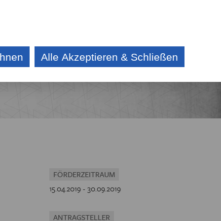
DE
CZ
KONTAKT
AKTUELLES
AUSSCHREIBUNG
ehnen
Alle Akzeptieren & Schließen
E
IV
CHE
FÖRDERZEITRAUM
15.04.2019 - 30.09.2019
ANTRAGSTELLER