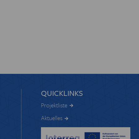
 EUROREGION
IOTHEK
QUICKLINKS
Projektliste
Aktuelles