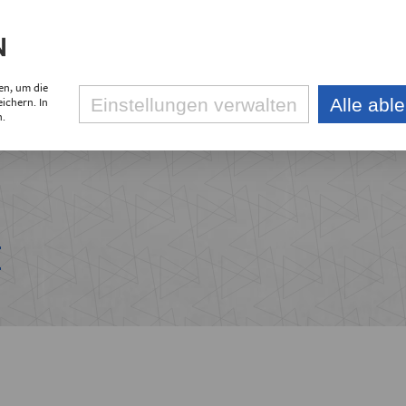
N
en, um die
R UNS
KLEINPROJEKTEFONDS
PROJEKTE
ichern. In
Einstellungen verwalten
Alle abl
RTNER
PROJEKTLIST
n.
oregion Erzgebirge
PROJEKTARCH
rschaften
NACHBARSPRA
DER EUROREGION
E
TSBERICHTE
IONSSTRUKTUR
LIEDER