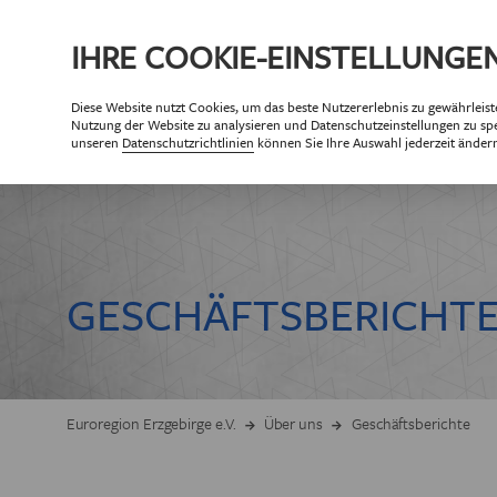
IHRE
COOKIE
-EINSTELLUNGE
Diese
Website
nutzt Cookies, um das beste Nutzererlebnis zu gewährleist
ÜBE
Nutzung der
Website
zu analysieren und Datenschutzeinstellungen zu spe
PA
unseren
Datenschutzrichtlinien
können Sie Ihre Auswahl jederzeit änder
Partner der Eur
Partne
ZIELSETZUNG 
GESCHÄFTSBERICHT
GESCHÄF
ORGANISAT
Euroregion Erzgebirge e.V.
Über uns
Geschäftsberichte
MITG