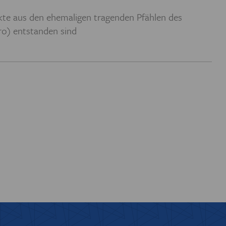
 EUROREGION
te aus den ehemaligen tragenden Pfählen des
o) entstanden sind
IOTHEK