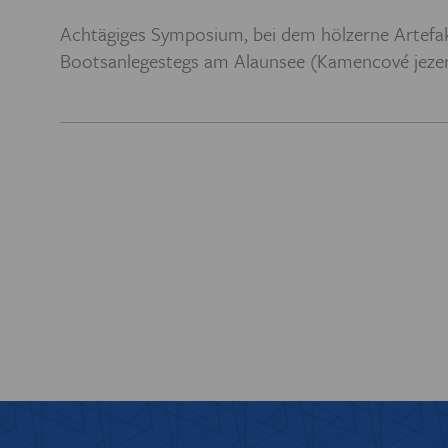
PREIS DER
Achtägiges Symposium, bei dem hölzerne Artefak
Bootsanlegestegs am Alaunsee (Kamencové jezer
BIBL