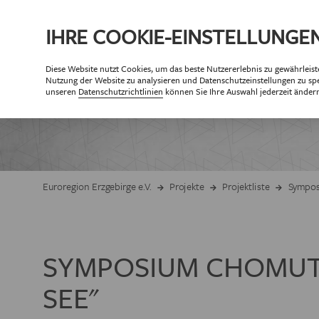
IHRE
COOKIE
-EINSTELLUNGE
Diese
Website
nutzt Cookies, um das beste Nutzererlebnis zu gewährleist
ÜBE
Nutzung der
Website
zu analysieren und Datenschutzeinstellungen zu spe
PA
unseren
Datenschutzrichtlinien
können Sie Ihre Auswahl jederzeit änder
Partner der Eur
Partne
ZIELSETZUNG 
Euroregion Erzgebirge e.V.
Projekte
Projektliste
Sympos
GESCHÄF
SYMPOSIUM CHOMUTO
ORGANISAT
SEE"
MITG