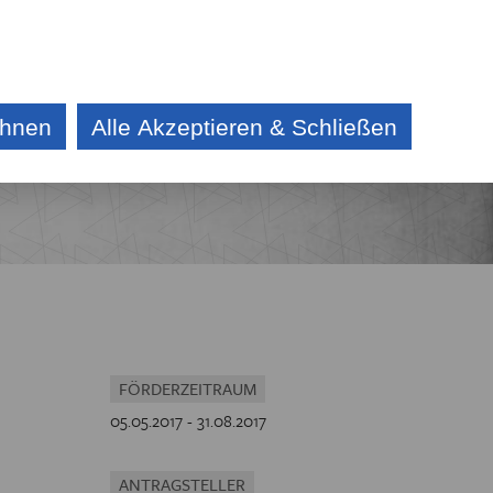
DE
CZ
KONTAKT
AKTUELLES
AUSSCHREIBUNG
ehnen
Alle Akzeptieren & Schließen
E
IV
CHE
FÖRDERZEITRAUM
05.05.2017 - 31.08.2017
ANTRAGSTELLER