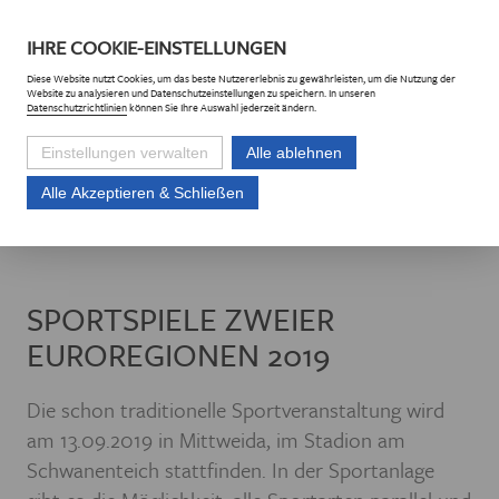
DE
CZ
IHRE
COOKIE
-EINSTELLUNGEN
Diese
Website
nutzt Cookies, um das beste Nutzererlebnis zu gewährleisten, um die Nutzung der
Website
zu analysieren und Datenschutzeinstellungen zu speichern. In unseren
Datenschutzrichtlinien
können Sie Ihre Auswahl jederzeit ändern.
Einstellungen verwalten
Alle ablehnen
Alle Akzeptieren & Schließen
Euroregion Erzgebirge e.V.
Projekte
Projektliste
Sportspiele zwei
SPORTSPIELE ZWEIER
EUROREGIONEN 2019
Die schon traditionelle Sportveranstaltung wird
am 13.09.2019 in Mittweida, im Stadion am
Schwanenteich stattfinden. In der Sportanlage