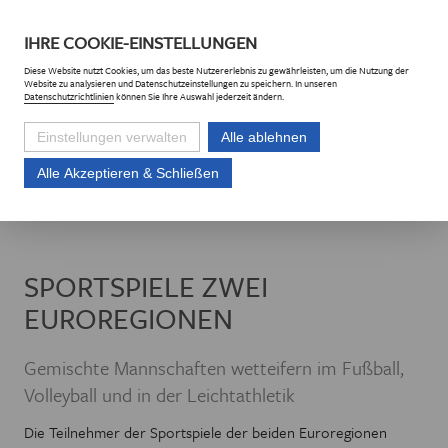
DE
CZ
IHRE
COOKIE
-EINSTELLUNGEN
Diese
Website
nutzt Cookies, um das beste Nutzererlebnis zu gewährleisten, um die Nutzung der
Website
zu analysieren und Datenschutzeinstellungen zu speichern. In unseren
Datenschutzrichtlinien
können Sie Ihre Auswahl jederzeit ändern.
Einstellungen verwalten
Alle ablehnen
Alle Akzeptieren & Schließen
Euroregion Erzgebirge e.V.
Projekte
Projektliste
Sportspiele zwei
SPORTSPIELE ZWEI
EUROREGIONEN
Gemischte Mannschaften wetteifern im Fußball,
Volleyball und in der Leichtathletik
Die Teilnehmer der Sportspiele der beiden Euroregionen