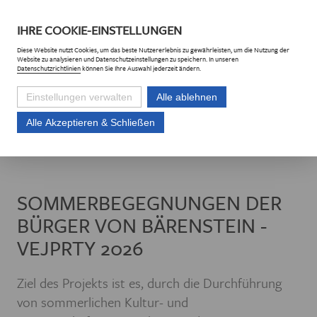
DE
CZ
IHRE
COOKIE
-EINSTELLUNGEN
Diese
Website
nutzt Cookies, um das beste Nutzererlebnis zu gewährleisten, um die Nutzung der
Website
zu analysieren und Datenschutzeinstellungen zu speichern. In unseren
Datenschutzrichtlinien
können Sie Ihre Auswahl jederzeit ändern.
Einstellungen verwalten
Alle ablehnen
Alle Akzeptieren & Schließen
Euroregion Erzgebirge e.V.
Projekte
Projektliste
Sommerbegegnunge
SOMMERBEGEGNUNGEN DER
BÜRGER VON BÄRENSTEIN -
VEJPRTY 2026
Ziel des Projekts ist es, durch die Durchführung
von sommerlichen Kultur- und