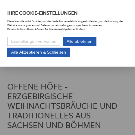
DE
CZ
IHRE
COOKIE
-EINSTELLUNGEN
Diese
Website
nutzt Cookies, um das beste Nutzererlebnis zu gewährleisten, um die Nutzung der
Website
zu analysieren und Datenschutzeinstellungen zu speichern. In unseren
Datenschutzrichtlinien
können Sie Ihre Auswahl jederzeit ändern.
Einstellungen verwalten
Alle ablehnen
Alle Akzeptieren & Schließen
Euroregion Erzgebirge e.V.
Projekte
Projektliste
Offene Höfe - Erz
OFFENE HÖFE -
ERZGEBIRGISCHE
WEIHNACHTSBRÄUCHE UND
TRADITIONELLES AUS
SACHSEN UND BÖHMEN