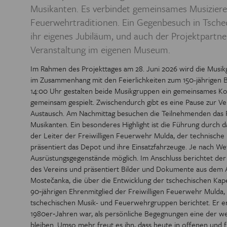
Musikanten. Es verbindet gemeinsames Musizier
PREIS DER
Feuerwehrtraditionen. Ein Gegenbesuch in Tschech
ihr eigenes Jubiläum, und auch der Projektpartne
BIBL
Veranstaltung im eigenen Museum.
Im Rahmen des Projekttages am 28. Juni 2026 wird die Musi
im Zusammenhang mit den Feierlichkeiten zum 150-jährigen B
14:00 Uhr gestalten beide Musikgruppen ein gemeinsames Ko
gemeinsam gespielt. Zwischendurch gibt es eine Pause zur 
Austausch. Am Nachmittag besuchen die Teilnehmenden das
Musikanten. Ein besonderes Highlight ist die Führung durch
der Leiter der Freiwilligen Feuerwehr Mulda, der technische 
präsentiert das Depot und ihre Einsatzfahrzeuge. Je nach We
Ausrüstungsgegenstände möglich. Im Anschluss berichtet der 
des Vereins und präsentiert Bilder und Dokumente aus dem Ar
Mostečanka, die über die Entwicklung der tschechischen Kap
90‑jährigen Ehrenmitglied der Freiwilligen Feuerwehr Mulda
tschechischen Musik- und Feuerwehrgruppen berichtet. Er erz
1980er‑Jahren war, als persönliche Begegnungen eine der w
bleiben. Umso mehr freut es ihn, dass heute in offenen und 