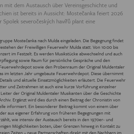
en mit dem Austausch über Vereinsgeschichte und
 EUROREGION
ien ist bereits in Aussicht: Mostečanka feiert 2026
r Spolek severočeských havířů plant eine
IOTHEK
kgruppe Mostečanka nach Mulda eingeladen. Die Begegnung findet
estehen der Freiwilligen Feuerwehr Mulda statt. Von 10:00 bis
nzert im Festzelt. Es werden Musikstücke abwechselnd und auch
Verpflegung sowie Raum für persönliche Gespräche und den
 Feuerwehrdepot sowie den Probenraum der Original Muldentaler
 das im letzten Jahr umgebaute Feuerwehrdepot. Diese übernimmt
Details und aktuelle Einsatzmöglichkeiten erläutert. Die Feuerwehr
tter und Zeitrahmen ist auch eine kurze Vorführung einzelner
Leiter der Original Muldentaler Musikanten über die Geschichte
chiv. Ergänzt wird dies durch einen Beitrag der Chronistin von
elle informiert. Ein besonderer Beitrag kommt von einem über
, der aus eigener Erfahrung von früheren Begegnungen mit
ählt, wie intensiv der Austausch bereits in den 1970er- und
enigen Möglichkeiten boten, über Grenzen hinweg in Kontakt zu
freien Zeiten – neue Partnerschaften direkt mit den Nachbarn im