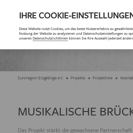
IHRE
COOKIE
-EINSTELLUNGE
Diese
Website
nutzt Cookies, um das beste Nutzererlebnis zu gewährleist
ÜBE
Nutzung der
Website
zu analysieren und Datenschutzeinstellungen zu spe
PA
unseren
Datenschutzrichtlinien
können Sie Ihre Auswahl jederzeit änder
Partner der Eur
Partne
ZIELSETZUNG 
Euroregion Erzgebirge e.V.
Projekte
Projektliste
Musikal
GESCHÄF
MUSIKALISCHE BRÜCKE
ORGANISAT
MITG
Das Projekt stärkt die gewachsene Partnerschaf