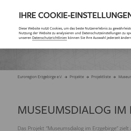
IHRE
COOKIE
-EINSTELLUNGE
Diese
Website
nutzt Cookies, um das beste Nutzererlebnis zu gewährleist
ÜBE
Nutzung der
Website
zu analysieren und Datenschutzeinstellungen zu spe
PA
unseren
Datenschutzrichtlinien
können Sie Ihre Auswahl jederzeit änder
Partner der Eur
Partne
ZIELSETZUNG 
Euroregion Erzgebirge e.V.
Projekte
Projektliste
Museum
GESCHÄF
MUSEUMSDIALOG IM 
ORGANISAT
MITG
Das Projekt "Museumsdialog im Erzgebirge" zielt 