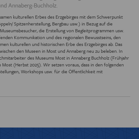
und Annaberg-Buchholz.
 EUROREGION
nsamen kulturellen Erbes des Erzgebirges mit dem Schwerpunkt
öppeln/ Spitzenherstellung, Bergbau usw.) in Bezug auf die
IOTHEK
e Museumsbesucher, die Erstellung von Begleitprogrammen usw.
reifenden Kommunikation und des regionalen Bewusstseins, den
men kulturellen und historischen Erbe des Erzgebirges ab. Das
 zwischen den Museen in Most und Annaberg neu zu beleben. In
 Fachmitarbeiter des Museums Most in Annaberg Buchholz (Frühjahr
Most (Herbst 2025). Wir setzen voraus, dass in den folgenden
ellungen, Workshops usw. für die Öffentlichkeit mit