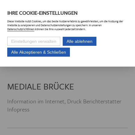
DE
CZ
IHRE
COOKIE
-EINSTELLUNGEN
Diese
Website
nutzt Cookies, um das beste Nutzererlebnis zu gewährleisten, um die Nutzung der
Website
zu analysieren und Datenschutzeinstellungen zu speichern. In unseren
Datenschutzrichtlinien
können Sie Ihre Auswahl jederzeit ändern.
Einstellungen verwalten
Alle ablehnen
Alle Akzeptieren & Schließen
Euroregion Erzgebirge e.V.
Projekte
Projektliste
Mediale Brücke
MEDIALE BRÜCKE
Information im Internet, Druck Berichterstatter
Infopress