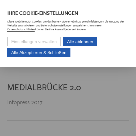
DE
CZ
IHRE
COOKIE
-EINSTELLUNGEN
Diese
Website
nutzt Cookies, um das beste Nutzererlebnis zu gewährleisten, um die Nutzung der
Website
zu analysieren und Datenschutzeinstellungen zu speichern. In unseren
Datenschutzrichtlinien
können Sie Ihre Auswahl jederzeit ändern.
Einstellungen verwalten
Alle ablehnen
Alle Akzeptieren & Schließen
Euroregion Erzgebirge e.V.
Projekte
Projektliste
Medialbrücke 2.0
MEDIALBRÜCKE 2.0
Infopress 2017