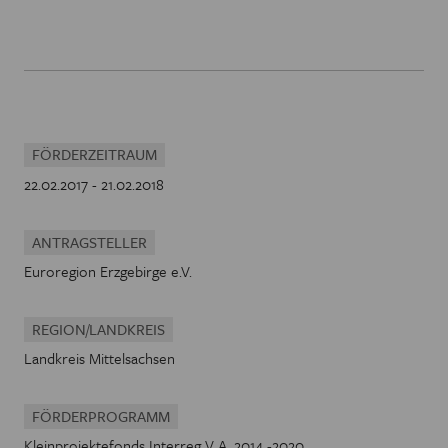
FÖRDERZEITRAUM
22.02.2017 - 21.02.2018
ANTRAGSTELLER
Euroregion Erzgebirge e.V.
REGION/LANDKREIS
Landkreis Mittelsachsen
FÖRDERPROGRAMM
Kleinprojektefonds Interreg V A, 2014 -2020