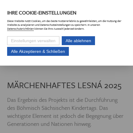
DE
CZ
IHRE
COOKIE
-EINSTELLUNGEN
Diese
Website
nutzt Cookies, um das beste Nutzererlebnis zu gewährleisten, um die Nutzung der
Website
zu analysieren und Datenschutzeinstellungen zu speichern. In unseren
Datenschutzrichtlinien
können Sie Ihre Auswahl jederzeit ändern.
Einstellungen verwalten
Alle ablehnen
Alle Akzeptieren & Schließen
Euroregion Erzgebirge e.V.
Projekte
Projektliste
Märchenhaftes Le
MÄRCHENHAFTES LESNÁ 2025
Das Ergebnis des Projekts ist die Durchführung
des Böhmisch Sächsischen Kindertags. Das
wichtigste Element ist jedoch die Begegnung über
Generationen und Nationen hinweg.