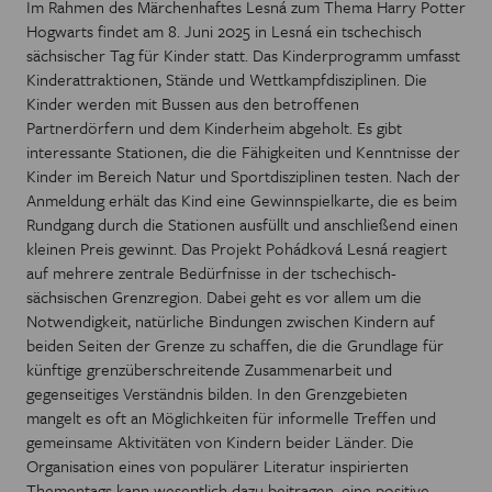
Im Rahmen des Märchenhaftes Lesná zum Thema Harry Potter
Hogwarts findet am 8. Juni 2025 in Lesná ein tschechisch
sächsischer Tag für Kinder statt. Das Kinderprogramm umfasst
Kinderattraktionen, Stände und Wettkampfdisziplinen. Die
Kinder werden mit Bussen aus den betroffenen
Partnerdörfern und dem Kinderheim abgeholt. Es gibt
interessante Stationen, die die Fähigkeiten und Kenntnisse der
Kinder im Bereich Natur und Sportdisziplinen testen. Nach der
Anmeldung erhält das Kind eine Gewinnspielkarte, die es beim
Rundgang durch die Stationen ausfüllt und anschließend einen
kleinen Preis gewinnt. Das Projekt Pohádková Lesná reagiert
auf mehrere zentrale Bedürfnisse in der tschechisch-
sächsischen Grenzregion. Dabei geht es vor allem um die
Notwendigkeit, natürliche Bindungen zwischen Kindern auf
beiden Seiten der Grenze zu schaffen, die die Grundlage für
künftige grenzüberschreitende Zusammenarbeit und
gegenseitiges Verständnis bilden. In den Grenzgebieten
mangelt es oft an Möglichkeiten für informelle Treffen und
gemeinsame Aktivitäten von Kindern beider Länder. Die
Organisation eines von populärer Literatur inspirierten
Thementags kann wesentlich dazu beitragen, eine positive