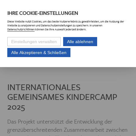
DE
CZ
IHRE
COOKIE
-EINSTELLUNGEN
Diese
Website
nutzt Cookies, um das beste Nutzererlebnis zu gewährleisten, um die Nutzung der
Website
zu analysieren und Datenschutzeinstellungen zu speichern. In unseren
Datenschutzrichtlinien
können Sie Ihre Auswahl jederzeit ändern.
Einstellungen verwalten
Alle ablehnen
Alle Akzeptieren & Schließen
Euroregion Erzgebirge e.V.
Projekte
Projektliste
Internationales 
INTERNATIONALES
GEMEINSAMES KINDERCAMP
2025
Das Projekt unterstützt die Entwicklung der
grenzüberschreitenden Zusammenarbeit zwischen