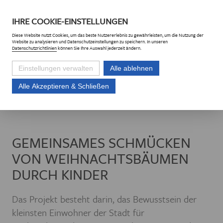
DE
CZ
IHRE
COOKIE
-EINSTELLUNGEN
Diese
Website
nutzt Cookies, um das beste Nutzererlebnis zu gewährleisten, um die Nutzung der
Website
zu analysieren und Datenschutzeinstellungen zu speichern. In unseren
Datenschutzrichtlinien
können Sie Ihre Auswahl jederzeit ändern.
Einstellungen verwalten
Alle ablehnen
Alle Akzeptieren & Schließen
Euroregion Erzgebirge e.V.
Projekte
Projektliste
Gemeinsames Sch
GEMEINSAMES SCHMÜCKEN
VON WEIHNACHTSBÄUMEN
DURCH KINDER
Das Projekt besteht darin, das Bewusstsein der
kleinsten Einwohner der Stadt für