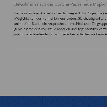
Bewohnern nach der Corona-Pause neue Möglichk
PREIS DER
Gemeinsam über Generationen hinweg soll das Projekt bei
Möglichkeiten des Kennenlernens bieten. Gleichzeitig sollt
BIBL
anknüpfen. Durch die Ansprache unterschiedlicher Zielgrupp
gemeinsame Zeit Vorurteile abbauen und gegenseitiges Verstä
grenzüberschreitenden Zusammenarbeit schärfen und zum Ab