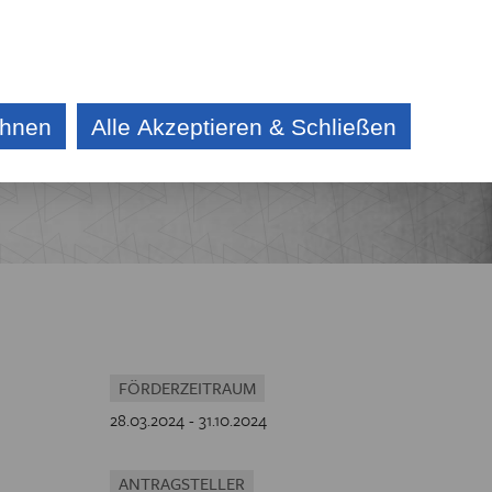
DE
CZ
KONTAKT
AKTUELLES
AUSSCHREIBUNG
ehnen
Alle Akzeptieren & Schließen
E
IV
CHE
FÖRDERZEITRAUM
28.03.2024 - 31.10.2024
ANTRAGSTELLER