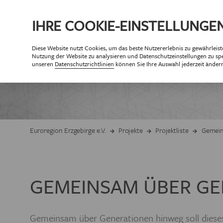
IHRE
COOKIE
-EINSTELLUNGE
Diese
Website
nutzt Cookies, um das beste Nutzererlebnis zu gewährleist
ÜBE
Nutzung der
Website
zu analysieren und Datenschutzeinstellungen zu spe
PA
unseren
Datenschutzrichtlinien
können Sie Ihre Auswahl jederzeit änder
Partner der Eur
Partne
ZIELSETZUNG 
Euroregion Erzgebirge e.V.
Projekte
Projektliste
Gemein
GESCHÄF
GEMEINSAM ÜBER G
ORGANISAT
MITG
Gemeinsam über Generationen hinweg soll dieses