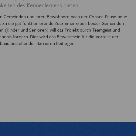
eiten des Kennenlernens bieten.
 EUROREGION
den Gemeinden und ihren Bewohnern nach der Corona-Pause neue
e es an die gut funktionierende Zusammenarbeit beider Gemeinden
IOTHEK
en (Kinder und Senioren) will das Projekt durch Teamgeist und
ndnis fördern. Dies wird das Bewusstsein für die Vorteile der
bau bestehender Barrieren beitragen.