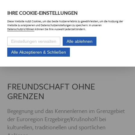
DE
CZ
IHRE
COOKIE
-EINSTELLUNGEN
Diese
Website
nutzt Cookies, um das beste Nutzererlebnis zu gewährleisten, um die Nutzung der
Website
zu analysieren und Datenschutzeinstellungen zu speichern. In unseren
Datenschutzrichtlinien
können Sie Ihre Auswahl jederzeit ändern.
Einstellungen verwalten
Alle ablehnen
Alle Akzeptieren & Schließen
Euroregion Erzgebirge e.V.
Projekte
Projektliste
Freundschaft oh
FREUNDSCHAFT OHNE
GRENZEN
Begegnung und das Kennenlernen im Grenzgebiet
der Euroregion Erzgebirge/Krušnohoří bei
kulturellen, traditionellen und sportlichen