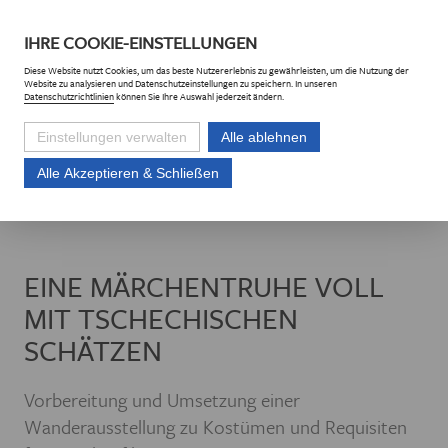
DE
CZ
IHRE
COOKIE
-EINSTELLUNGEN
Diese
Website
nutzt Cookies, um das beste Nutzererlebnis zu gewährleisten, um die Nutzung der
Website
zu analysieren und Datenschutzeinstellungen zu speichern. In unseren
Datenschutzrichtlinien
können Sie Ihre Auswahl jederzeit ändern.
Einstellungen verwalten
Alle ablehnen
Alle Akzeptieren & Schließen
Euroregion Erzgebirge e.V.
Projekte
Projektliste
Eine Märchentruh
EINE MÄRCHENTRUHE VOLL
MIT TSCHECHISCHEN
SCHÄTZEN
Vorbereitung und Umsetzung einer
Wanderausstellung zu Kostümen und Requisiten