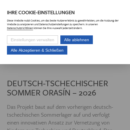
DE
CZ
IHRE
COOKIE
-EINSTELLUNGEN
Diese
Website
nutzt Cookies, um das beste Nutzererlebnis zu gewährleisten, um die Nutzung der
Website
zu analysieren und Datenschutzeinstellungen zu speichern. In unseren
Datenschutzrichtlinien
können Sie Ihre Auswahl jederzeit ändern.
Einstellungen verwalten
Alle ablehnen
Alle Akzeptieren & Schließen
Euroregion Erzgebirge e.V.
Projekte
Projektliste
Deutsch-Tschechi
DEUTSCH-TSCHECHISCHER
SOMMER ORASÍN – 2026
Das Projekt baut auf dem vorherigen deutsch-
tschechischen Sommerlager auf und verfolgt
einen innovativen Ansatz zur Vernetzung von