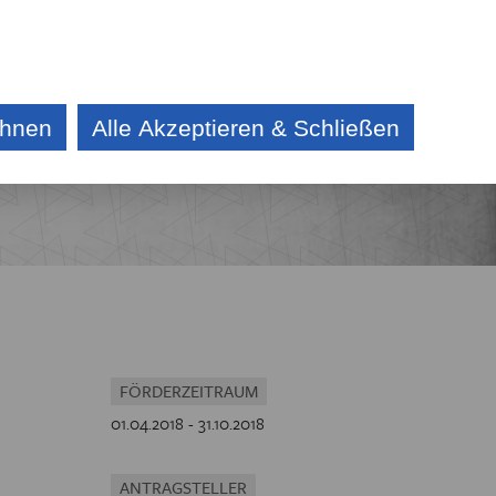
DE
CZ
KONTAKT
AKTUELLES
AUSSCHREIBUNG
ehnen
Alle Akzeptieren & Schließen
E
IV
CHE
FÖRDERZEITRAUM
01.04.2018 - 31.10.2018
ANTRAGSTELLER