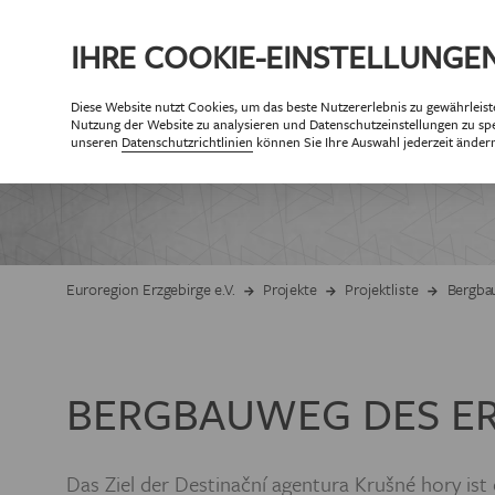
IHRE
COOKIE
-EINSTELLUNGE
Diese
Website
nutzt Cookies, um das beste Nutzererlebnis zu gewährleist
ÜBE
Nutzung der
Website
zu analysieren und Datenschutzeinstellungen zu spe
PA
unseren
Datenschutzrichtlinien
können Sie Ihre Auswahl jederzeit änder
Partner der Eur
Partne
ZIELSETZUNG 
Euroregion Erzgebirge e.V.
Projekte
Projektliste
Bergba
GESCHÄF
BERGBAUWEG DES ER
ORGANISAT
MITG
Das Ziel der Destinační agentura Krušné hory ist 