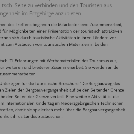
 tsch. Seite zu verbinden und den Touristen aus
 EUROREGION
angenheit im Erzgebirge anzubieten.
IOTHEK
ahmen des Treffens beginnen die Mitarbeiter eine Zusammenarbeit,
ür Möglichkeiten einer Präsentation der touristisch attraktiven
 lernen sich durch touristische Aktivitäten in ihren Ländern vor
 zum Austausch von touristischen Materialen in beiden
tsch. TI Erfahrungen mit Werbematerialien des Tourismus aus,
 zur weiteren und breiteren Zusammenarbeit. Sie werden an der
 zusammenarbeiten.
 Unterlagen für die touristische Broschüre "DerBergbauweg des
chen Zielen der Bergbauvergangenheit auf beiden Seitender Grenze
beiden Seiten der Grenze verteilt. Eine weitere Aktivität ist die
m Internationalen Kindertag im Niederzgebirgischen Technischen
effen, damit sie spielerisch mehr über die Bergbauvergangenheit
genheit ihres Landes austauschen.