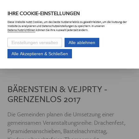
DE
CZ
IHRE
COOKIE
-EINSTELLUNGEN
Diese
Website
nutzt Cookies, um das beste Nutzererlebnis zu gewährleisten, um die Nutzung der
Website
zu analysieren und Datenschutzeinstellungen zu speichern. In unseren
Datenschutzrichtlinien
können Sie Ihre Auswahl jederzeit ändern.
Einstellungen verwalten
Alle ablehnen
Alle Akzeptieren & Schließen
Euroregion Erzgebirge e.V.
Projekte
Projektliste
Bärenstein & Vejp
BÄRENSTEIN & VEJPRTY -
GRENZENLOS 2017
Die Gemeinden planen die Umsetzung einer
gemeinsamen Veranstaltungsreihe: Drachenfest,
Pyramidenanschieben, Bastelnachmittag,