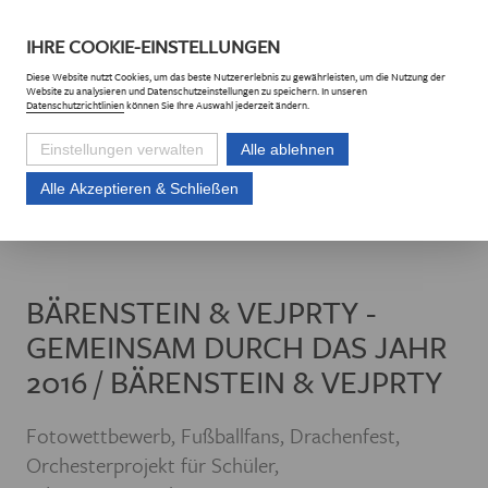
DE
CZ
IHRE
COOKIE
-EINSTELLUNGEN
Diese
Website
nutzt Cookies, um das beste Nutzererlebnis zu gewährleisten, um die Nutzung der
Website
zu analysieren und Datenschutzeinstellungen zu speichern. In unseren
Datenschutzrichtlinien
können Sie Ihre Auswahl jederzeit ändern.
Einstellungen verwalten
Alle ablehnen
Alle Akzeptieren & Schließen
Euroregion Erzgebirge e.V.
Projekte
Projektliste
Bärenstein & Vejp
BÄRENSTEIN & VEJPRTY -
GEMEINSAM DURCH DAS JAHR
2016 / BÄRENSTEIN & VEJPRTY
Fotowettbewerb, Fußballfans, Drachenfest,
Orchesterprojekt für Schüler,