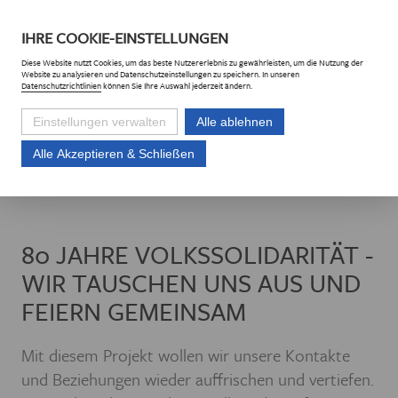
DE
CZ
IHRE
COOKIE
-EINSTELLUNGEN
Diese
Website
nutzt Cookies, um das beste Nutzererlebnis zu gewährleisten, um die Nutzung der
Website
zu analysieren und Datenschutzeinstellungen zu speichern. In unseren
Datenschutzrichtlinien
können Sie Ihre Auswahl jederzeit ändern.
Einstellungen verwalten
Alle ablehnen
Alle Akzeptieren & Schließen
Euroregion Erzgebirge e.V.
Projekte
Projektliste
80 Jahre Volkssol
80 JAHRE VOLKSSOLIDARITÄT -
WIR TAUSCHEN UNS AUS UND
FEIERN GEMEINSAM
Mit diesem Projekt wollen wir unsere Kontakte
und Beziehungen wieder auffrischen und vertiefen.