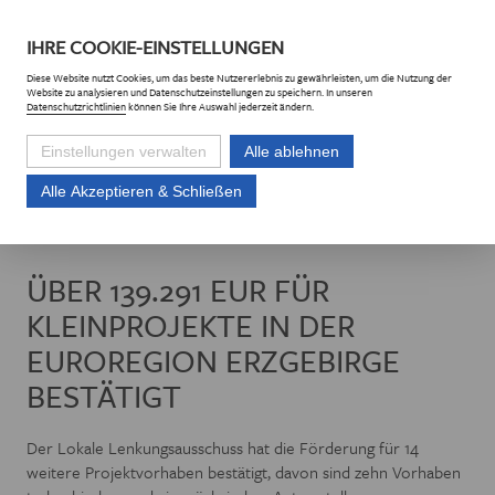
DE
CZ
IHRE
COOKIE
-EINSTELLUNGEN
Diese
Website
nutzt Cookies, um das beste Nutzererlebnis zu gewährleisten, um die Nutzung der
Website
zu analysieren und Datenschutzeinstellungen zu speichern. In unseren
Datenschutzrichtlinien
können Sie Ihre Auswahl jederzeit ändern.
Einstellungen verwalten
Alle ablehnen
Alle Akzeptieren & Schließen
Euroregion Erzgebirge e.V.
Aktuelles
Über 139.291 EUR für Kleinprojek
ÜBER 139.291 EUR FÜR
KLEINPROJEKTE IN DER
EUROREGION ERZGEBIRGE
BESTÄTIGT
Der Lokale Lenkungsausschuss hat die Förderung für 14
weitere Projektvorhaben bestätigt, davon sind zehn Vorhaben