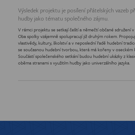
CENA EUR
Výsledek projektu je posílení přátelských vazeb p
hudby jako tématu společného zájmu.
V rámci projektu se setkají čeští a němečtí občané sdružení
Oba spolky vzájemně spolupracují již druhým rokem. Propojuje
vlastivědy, kultury, školství a v neposlední řadě hudební tra
se současnou hudební tvorbou, která má kořeny v oseckém klá
Součástí společenského setkání budou hudební ukázky z klasic
oběma stranami s využitím hudby jako univerzálního jazyka.