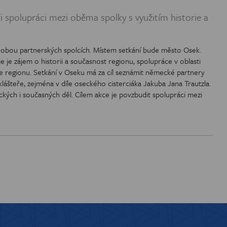
OREGIONU
ři spolupráci mezi oběma spolky s využitím historie a
 v obou partnerských spolcích. Místem setkání bude město Osek.
 je zájem o historii a současnost regionu, spolupráce v oblasti
dice regionu. Setkání v Oseku má za cíl seznámit německé partnery
šteře, zejména v díle oseckého cisterciáka Jakuba Jana Trautzla.
kých i současných děl. Cílem akce je povzbudit spolupráci mezi