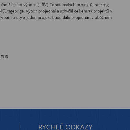
lního řídicího výboru (LŘV) Fondu malých projektů Interreg
OREGIONU
/Erzgebirge. Výbor projednal a schválil celkem 37 projektů v
yly zamítnuty a jeden projekt bude dále projednán v oběžném
0 EUR
RYCHLÉ ODKAZY