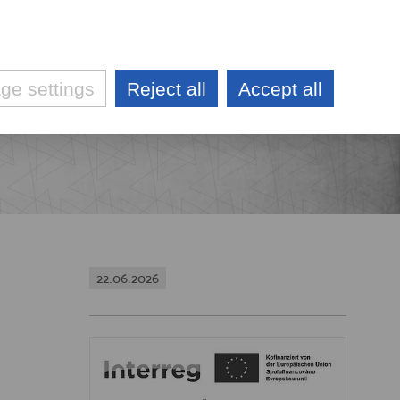
DE
CZ
KONTAKTY
e settings
Reject all
Accept all
AKTUALITY
VÝBĚROVÉ ŘÍZENÍ
TŮ
TŮ
Ů
22.06.2026