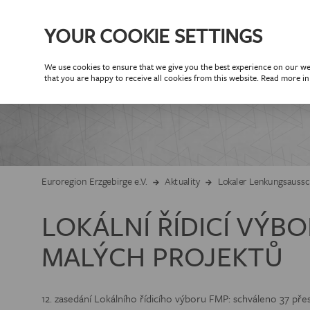
YOUR COOKIE SETTINGS
We use cookies to ensure that we give you the best experience on our web
O N
that you are happy to receive all cookies from this website. Read more i
PART
Partneři Euroreg
Partne
CÍLE EUR
Euroregion Erzgebirge e.V.
Aktuality
Lokaler Lenkungsaussch
VÝROČNÍ
LOKÁLNÍ ŘÍDICÍ VÝB
MALÝCH PROJEKTŮ
ORGANIZAČNÍ
ČLEN
12. zasedání Lokálního řídicího výboru FMP: schváleno 37 pře