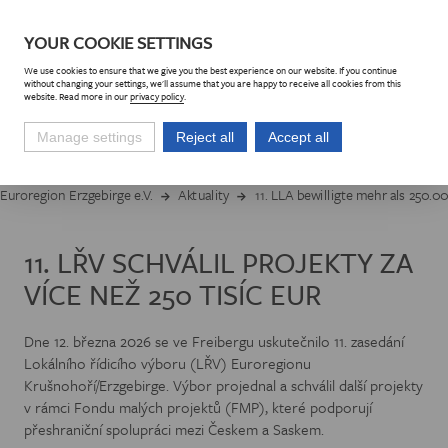
DE
CZ
YOUR COOKIE SETTINGS
We use cookies to ensure that we give you the best experience on our website. If you continue
without changing your settings, we'll assume that you are happy to receive all cookies from this
website. Read more in our
privacy policy
.
Manage settings
Reject all
Accept all
Euroregion Erzgebirge e.V.
Aktuality
11. LLA bewilligte mehr als 250.
11. LŘV SCHVÁLIL PROJEKTY ZA
VÍCE NEŽ 250 TISÍC EUR
Dne 12. března 2026 se ve Freibergu uskutečnilo 11. zasedání
Lokálního řídicího výboru (LŘV) Euroregionu
Krušnohoří/Erzgebirge. Výbor projednal a schválil další projekty
v rámci Fondu malých projektů (FMP), které podporují
přeshraniční spolupráci mezi Českem a Saskem.