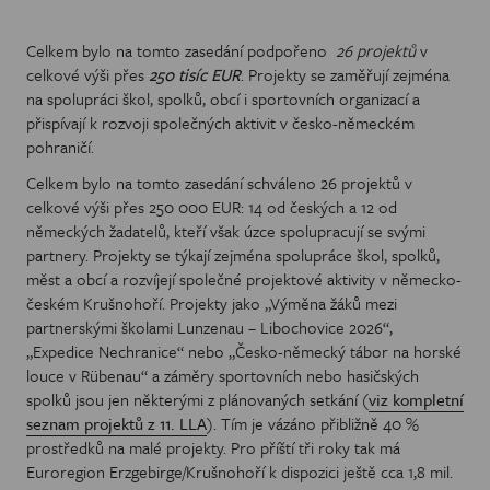
Celkem bylo na tomto zasedání podpořeno
26 projektů
v
celkové výši přes
250 tisíc EUR
. Projekty se zaměřují zejména
na spolupráci škol, spolků, obcí i sportovních organizací a
přispívají k rozvoji společných aktivit v česko-německém
pohraničí.
Celkem bylo na tomto zasedání schváleno 26 projektů v
celkové výši přes 250 000 EUR: 14 od českých a 12 od
německých žadatelů, kteří však úzce spolupracují se svými
partnery. Projekty se týkají zejména spolupráce škol, spolků,
měst a obcí a rozvíjejí společné projektové aktivity v německo-
českém Krušnohoří. Projekty jako „Výměna žáků mezi
partnerskými školami Lunzenau – Libochovice 2026“,
„Expedice Nechranice“ nebo „Česko-německý tábor na horské
louce v Rübenau“ a záměry sportovních nebo hasičských
spolků jsou jen některými z plánovaných setkání (
viz kompletní
seznam projektů z 11. LLA
). Tím je vázáno přibližně 40 %
prostředků na malé projekty. Pro příští tři roky tak má
Euroregion Erzgebirge/Krušnohoří k dispozici ještě cca 1,8 mil.