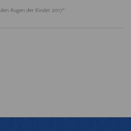
 EUROREGION
t den Augen der Kinder 2017"
IOTHEK