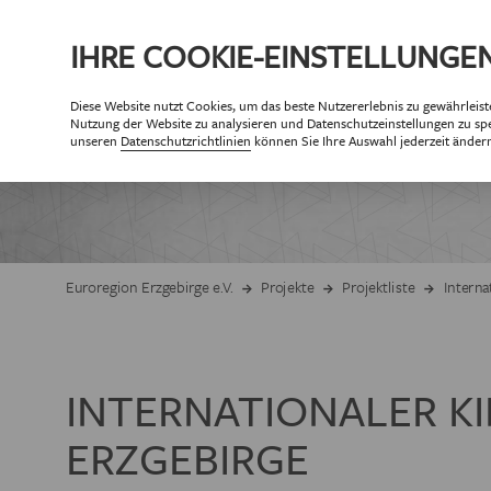
IHRE
COOKIE
-EINSTELLUNGE
Diese
Website
nutzt Cookies, um das beste Nutzererlebnis zu gewährleist
ÜBE
Nutzung der
Website
zu analysieren und Datenschutzeinstellungen zu spe
PA
unseren
Datenschutzrichtlinien
können Sie Ihre Auswahl jederzeit änder
Partner der Eur
Partne
ZIELSETZUNG 
Euroregion Erzgebirge e.V.
Projekte
Projektliste
Interna
GESCHÄF
INTERNATIONALER K
ORGANISAT
ERZGEBIRGE
MITG