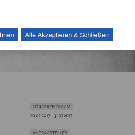
DE
CZ
KONTAKT
AKTUELLES
AUSSCHREIBUNG
ehnen
Alle Akzeptieren & Schließen
E
IV
CHE
FÖRDERZEITRAUM
20.02.2017 - 31.07.2017
ANTRAGSTELLER