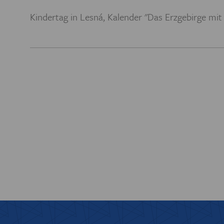
PREIS DER
Kindertag in Lesná, Kalender "Das Erzgebirge mi
BIBL