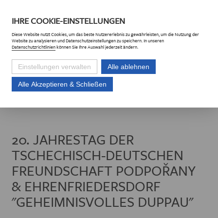
DE
CZ
IHRE
COOKIE
-EINSTELLUNGEN
Diese
Website
nutzt Cookies, um das beste Nutzererlebnis zu gewährleisten, um die Nutzung der
Website
zu analysieren und Datenschutzeinstellungen zu speichern. In unseren
Datenschutzrichtlinien
können Sie Ihre Auswahl jederzeit ändern.
Einstellungen verwalten
Alle ablehnen
Alle Akzeptieren & Schließen
Euroregion Erzgebirge e.V.
Projekte
Projektliste
20. Jahrestag de
20. JAHRESTAG DER
TSCHECHISCH-DEUTSCHEN
FREUNDSCHAFT PODPOŘANY
& EHRENFRIEDERSDORF
"GEHEIMNISVOLLES DUPPAU"